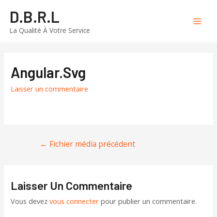
Aller
D.B.R.L
au
Mai
La Qualité À Votre Service
contenu
Men
Angular.svg
Laisser un commentaire
Navigation
←
Fichier média précédent
de
l’article
Laisser Un Commentaire
Vous devez
vous connecter
pour publier un commentaire.